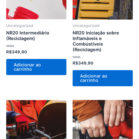
Uncategorized
Uncategorized
NR20 Intermediário
NR20 Iniciação sobre
(Reciclagem)
Inflamáveis e
Combustíveis
(Reciclagem)
Avaliação
R$
349,90
0
de
5
Avaliação
R$
349,90
Adicionar ao
0
carrinho
de
5
Adicionar ao
carrinho