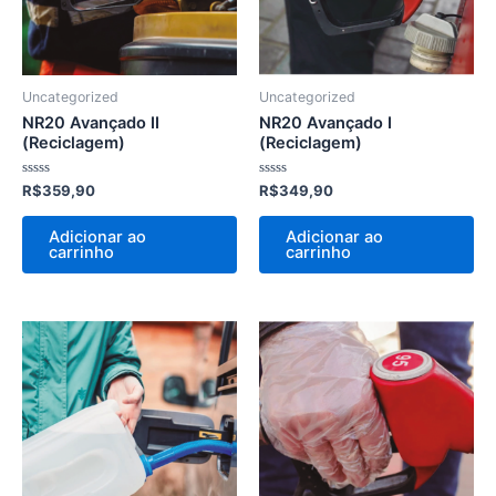
Uncategorized
Uncategorized
NR20 Avançado II
NR20 Avançado I
(Reciclagem)
(Reciclagem)
Avaliação
Avaliação
R$
359,90
R$
349,90
0
0
de
de
5
5
Adicionar ao
Adicionar ao
carrinho
carrinho