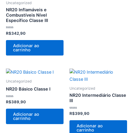
Uncategorized
NR20 Inflamáveis e
Combustíveis Nível
Específico Classe III
Avaliação
R$
342,90
0
de
5
Adicionar ao
carrinho
Uncategorized
Uncategorized
NR20 Básico Classe I
NR20 Intermediário Classe
III
Avaliação
R$
389,90
0
de
5
Avaliação
R$
399,90
Adicionar ao
0
carrinho
de
5
Adicionar ao
carrinho