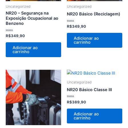
Uncategorized
Uncategorized
NR20 – Segurança na
NR20 Básico (Reciclagem)
Exposição Ocupacional ao
Benzeno
Avaliação
R$
349,90
0
de
Avaliação
R$
349,90
5
Adicionar ao
0
carrinho
de
5
Adicionar ao
carrinho
Uncategorized
NR20 Básico Classe III
Avaliação
R$
389,90
0
de
5
Adicionar ao
carrinho