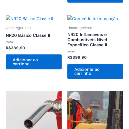
Uncategorized
Uncategorized
NR20 Inflamáveis e
NR20 Básico Classe II
Combustíveis Nível
Específico Classe II
Avaliação
R$
389,90
0
de
Avaliação
R$
399,90
5
Adicionar ao
0
carrinho
de
5
Adicionar ao
carrinho