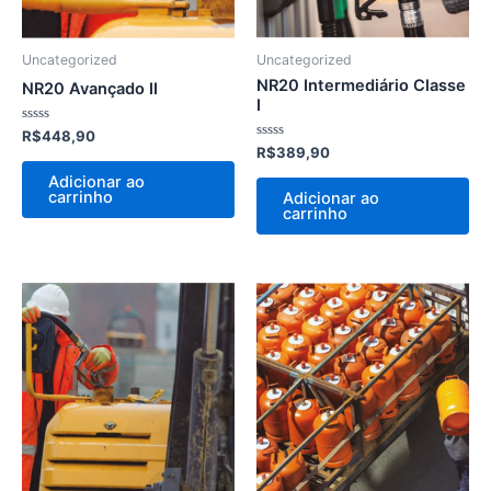
Uncategorized
Uncategorized
NR20 Intermediário Classe
NR20 Avançado II
I
Avaliação
R$
448,90
0
Avaliação
R$
389,90
de
0
5
de
Adicionar ao
5
carrinho
Adicionar ao
carrinho