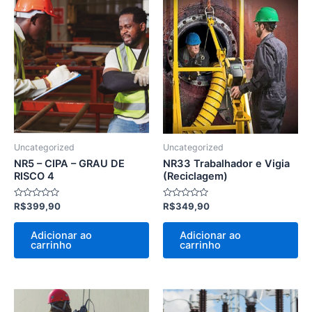
Uncategorized
Uncategorized
NR5 – CIPA – GRAU DE
NR33 Trabalhador e Vigia
RISCO 4
(Reciclagem)
Avaliação
Avaliação
R$
399,90
R$
349,90
0
0
de
de
5
5
Adicionar ao
Adicionar ao
carrinho
carrinho