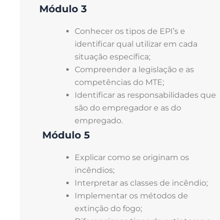
Módulo 3
Conhecer os tipos de EPI’s e
identificar qual utilizar em cada
situação específica;
Compreender a legislação e as
competências do MTE;
Identificar as responsabilidades que
são do empregador e as do
empregado.
Módulo 5
Módulo 4
Explicar como se originam os
Identificar e diferenciar os agentes
incêndios;
existentes no ambiente;
Interpretar as classes de incêndio;
Elaborar Mapas de Riscos
Implementar os métodos de
Ambientais.
extinção do fogo;