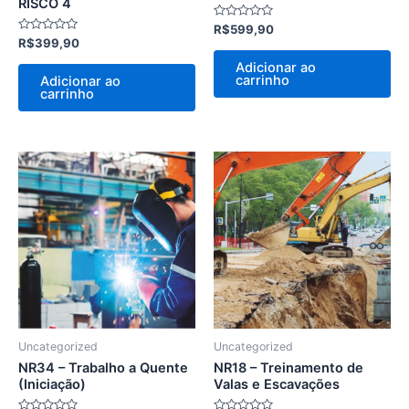
RISCO 4
Avaliação
R$
599,90
0
Avaliação
R$
399,90
de
0
5
de
Adicionar ao
5
carrinho
Adicionar ao
carrinho
Uncategorized
Uncategorized
NR34 – Trabalho a Quente
NR18 – Treinamento de
(Iniciação)
Valas e Escavações