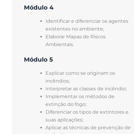
Módulo 4
Conhecer os tipos de EPI’s e
identificar qual utilizar em cada
Identificar e diferenciar os agentes
situação específica;
existentes no ambiente;
Compreender a legislação e as
Elaborar Mapas de Riscos
competências do MTE;
Ambientais.
Identificar as responsabilidades que
são do empregador e as do
Módulo 5
empregado.
Explicar como se originam os
incêndios;
Interpretar as classes de incêndio;
Implementar os métodos de
extinção do fogo;
Diferenciar os tipos de extintores e
suas aplicações;
Aplicar as técnicas de prevenção de