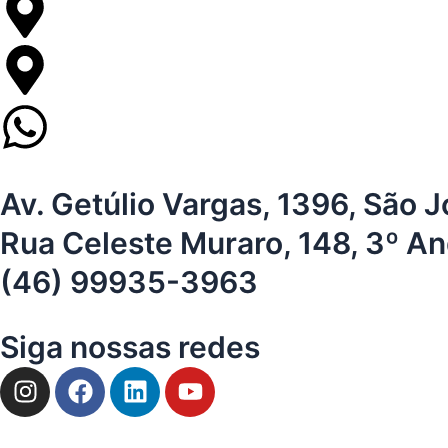
Av. Getúlio Vargas, 1396, São 
Rua Celeste Muraro, 148, 3º An
(46) 99935-3963
Siga nossas redes
I
F
L
Y
n
a
i
o
s
c
n
u