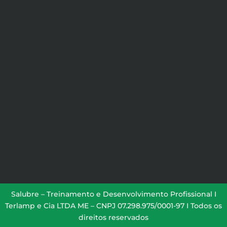
Salubre – Treinamento e Desenvolvimento Profissional I
Terlamp e Cia LTDA ME – CNPJ 07.298.975/0001-97 I Todos os
direitos reservados