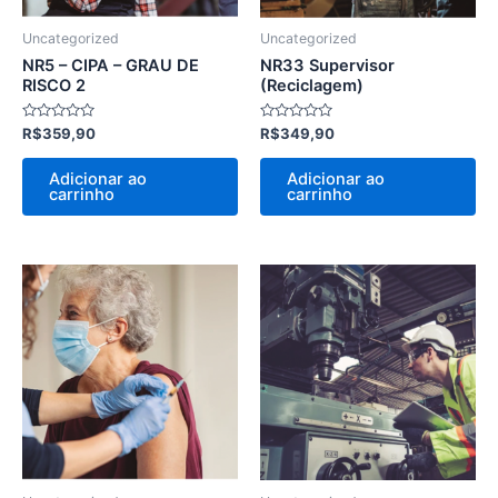
Uncategorized
Uncategorized
NR5 – CIPA – GRAU DE
NR33 Supervisor
RISCO 2
(Reciclagem)
Avaliação
Avaliação
R$
359,90
R$
349,90
0
0
de
de
5
5
Adicionar ao
Adicionar ao
carrinho
carrinho