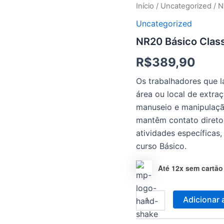
NR20
Início
/
Uncategorized
/ N
Básico
Uncategorized
Classe
III
NR20 Básico Classe
quantidade
R$
389,90
Os trabalhadores que l
área ou local de extra
manuseio e manipulação
mantêm contato direto
atividades específicas
curso Básico.
Até 12x sem cartão
Adicionar 