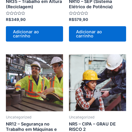
NR35 – Trabalho em Altura
NR10 – SEP (Sistema
(Reciclagem)
Elétrico de Potência)
Avaliação
Avaliação
R$
349,90
R$
579,90
0
0
de
de
5
5
Adicionar ao
Adicionar ao
carrinho
carrinho
Uncategorized
Uncategorized
NR12 – Segurança no
NR5 – CIPA – GRAU DE
Trabalho em Máquinas e
RISCO 2