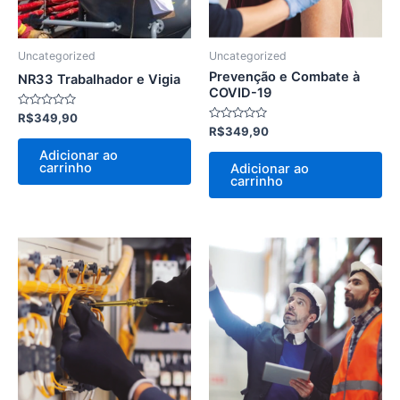
Uncategorized
Uncategorized
Prevenção e Combate à
NR33 Trabalhador e Vigia
COVID-19
Avaliação
R$
349,90
0
Avaliação
R$
349,90
de
0
5
de
Adicionar ao
5
carrinho
Adicionar ao
carrinho