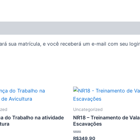
rá sua matrícula, e você receberá um e-mail com seu login 
ized
Uncategorized
a do Trabalho na atividade
NR18 – Treinamento de Vala
tura
Escavações
Avaliação
R$
349,90