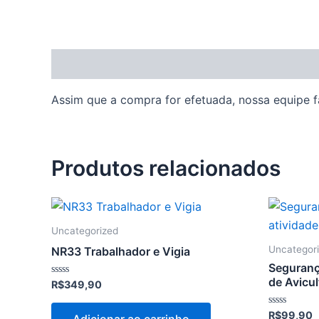
Descrição
Assim que a compra for efetuada, nossa equipe fa
Produtos relacionados
Uncategorized
Uncategor
NR33 Trabalhador e Vigia
Seguranç
de Avicul
Avaliação
R$
349,90
0
de
5
Avaliação
R$
99,90
Adicionar ao carrinho