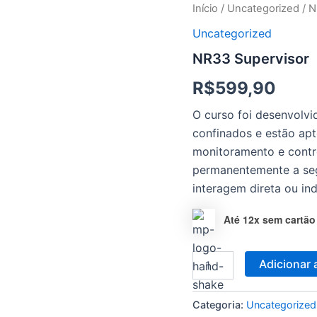
NR33
Início
/
Uncategorized
/ N
Supervisor
Uncategorized
quantidade
NR33 Supervisor
R$
599,90
O curso foi desenvolvi
confinados e estão apt
monitoramento e contro
permanentemente a seg
interagem direta ou in
Até 12x sem cartão
Adicionar 
Categoria:
Uncategorized