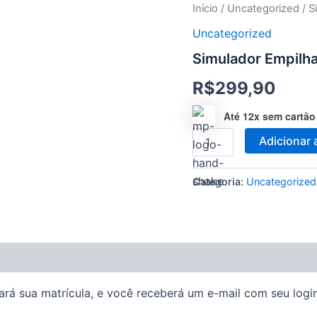
Simulador
Início
/
Uncategorized
/ S
Empilhadeira
Uncategorized
NR
11
Simulador Empilha
quantidade
R$
299,90
Até 12x sem cartão
Adicionar 
Categoria:
Uncategorized
rá sua matrícula, e você receberá um e-mail com seu login 