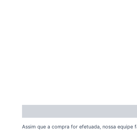
Ir
para
o
conteúdo
Descrição
Assim que a compra for efetuada, nossa equipe fa