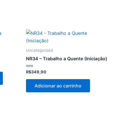
Uncategorized
NR34 – Trabalho a Quente (Iniciação)
Avaliação
R$
349,90
0
de
5
Adicionar ao carrinho