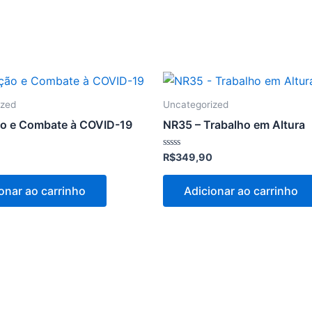
ized
Uncategorized
o e Combate à COVID-19
NR35 – Trabalho em Altura
Avaliação
R$
349,90
0
de
5
onar ao carrinho
Adicionar ao carrinho