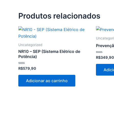
Produtos relacionados
Uncategor
Uncategorized
Prevençã
NR10 – SEP (Sistema Elétrico de
Potência)
Avaliação
R$
349,90
0
de
5
Avaliação
R$
579,90
Adici
0
de
5
Adicionar ao carrinho