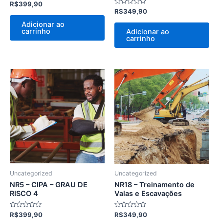
Avaliação
R$
399,90
0
Avaliação
R$
349,90
de
0
5
de
Adicionar ao
5
carrinho
Adicionar ao
carrinho
Uncategorized
Uncategorized
NR5 – CIPA – GRAU DE
NR18 – Treinamento de
RISCO 4
Valas e Escavações
Avaliação
Avaliação
R$
399,90
R$
349,90