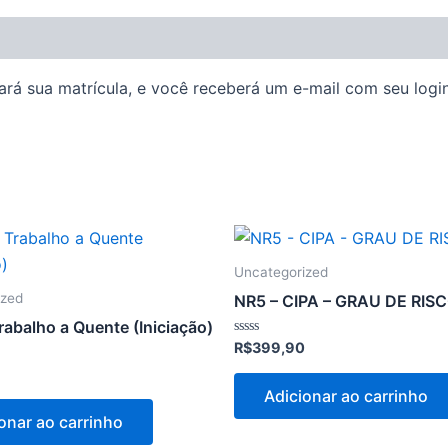
rá sua matrícula, e você receberá um e-mail com seu login 
Uncategorized
ized
NR5 – CIPA – GRAU DE RIS
abalho a Quente (Iniciação)
Avaliação
R$
399,90
0
de
5
Adicionar ao carrinho
onar ao carrinho