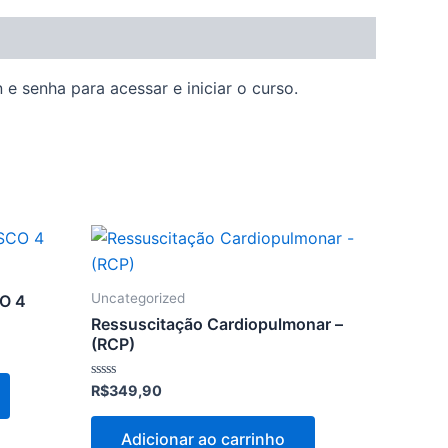
e senha para acessar e iniciar o curso.
Uncategorized
CO 4
Ressuscitação Cardiopulmonar –
(RCP)
Avaliação
R$
349,90
0
de
5
Adicionar ao carrinho