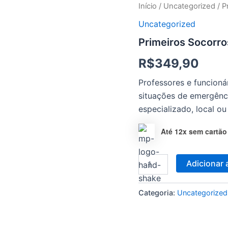
Primeiros
Início
/
Uncategorized
/ P
Socorros
Uncategorized
-
Lei
Primeiros Socorros
13.722
(Lei
R$
349,90
Lucas)
quantidade
Professores e funcioná
situações de emergênc
especializado, local ou
Até 12x sem cartão
Adicionar 
Categoria:
Uncategorized