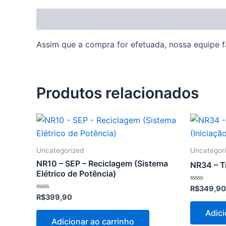
Descrição
Assim que a compra for efetuada, nossa equipe fa
Produtos relacionados
Uncategorized
Uncategor
NR10 – SEP – Reciclagem (Sistema
NR34 – Tr
Elétrico de Potência)
Avaliação
R$
349,90
0
Avaliação
R$
399,90
de
0
5
de
Adici
5
Adicionar ao carrinho