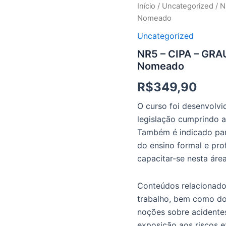
NR5
Início
/
Uncategorized
/ N
-
Nomeado
CIPA
-
Uncategorized
GRAU
NR5 – CIPA – GRA
DE
Nomeado
RISCO
3
R$
349,90
-
Representante
O curso foi desenvolv
Nomeado
quantidade
legislação cumprindo a
Também é indicado par
do ensino formal e prof
capacitar-se nesta área
Conteúdos relacionado
trabalho, bem como dos
noções sobre acidente
exposição aos riscos e