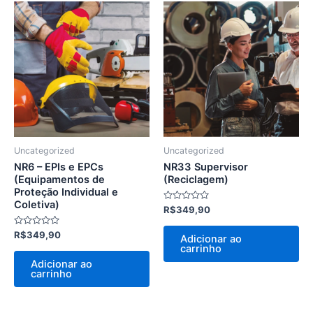
Uncategorized
Uncategorized
NR6 – EPIs e EPCs
NR33 Supervisor
(Equipamentos de
(Reciclagem)
Proteção Individual e
Coletiva)
Avaliação
R$
349,90
0
de
Avaliação
5
R$
349,90
Adicionar ao
0
carrinho
de
5
Adicionar ao
carrinho