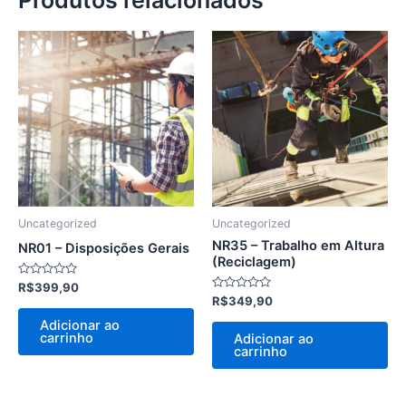
Produtos relacionados
Uncategorized
Uncategorized
NR35 – Trabalho em Altura
NR01 – Disposições Gerais
(Reciclagem)
Avaliação
R$
399,90
0
Avaliação
R$
349,90
de
0
5
de
Adicionar ao
5
carrinho
Adicionar ao
carrinho