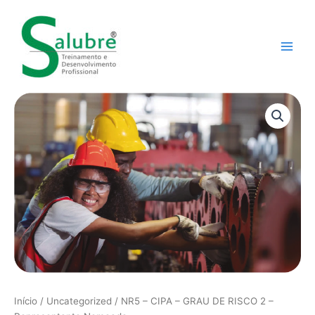
Ir
Main
para
Men
o
conteúdo
NR5
-
CIPA
-
GRAU
DE
RISCO
2
-
Representante
Nomeado
quantidade
Início
/
Uncategorized
/ NR5 – CIPA – GRAU DE RISCO 2 –