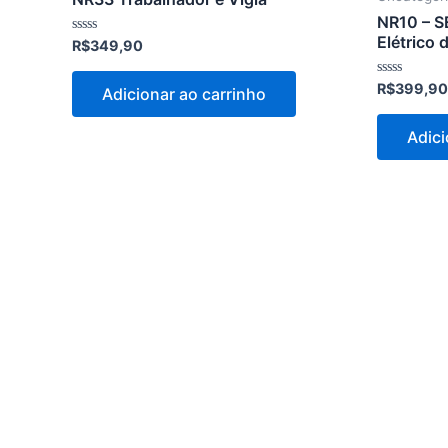
NR10 – S
Elétrico 
Avaliação
R$
349,90
0
de
5
Avaliação
R$
399,90
Adicionar ao carrinho
0
de
5
Adici