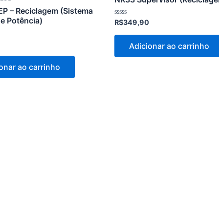
EP – Reciclagem (Sistema
de Potência)
Avaliação
R$
349,90
0
de
5
Adicionar ao carrinho
onar ao carrinho