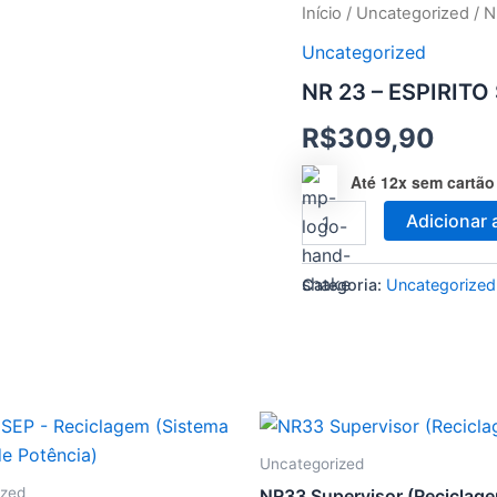
NR
Início
/
Uncategorized
/ N
23
Uncategorized
-
ESPIRITO
NR 23 – ESPIRIT
SANTO
quantidade
R$
309,90
Até 12x sem cartão
Adicionar 
Categoria:
Uncategorized
Uncategorized
ized
NR33 Supervisor (Reciclag