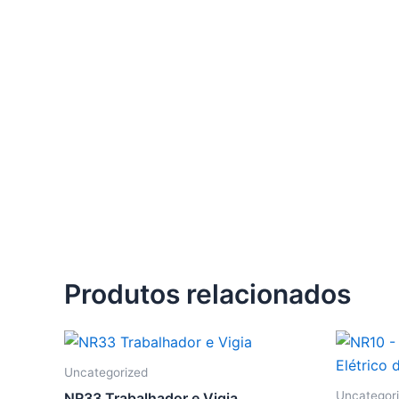
Ir
para
o
conteúdo
Produtos relacionados
Uncategorized
Uncategor
NR33 Trabalhador e Vigia