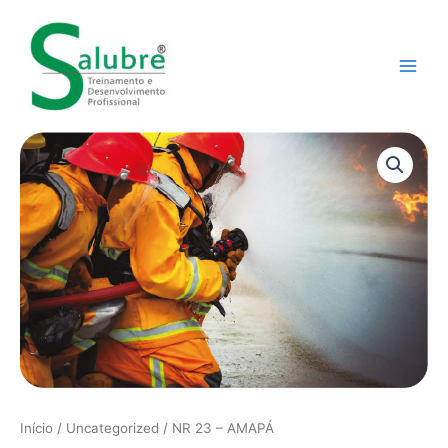
Ir
Main
para
Men
o
conteúdo
NR
23
-
AMAPÁ
quantidade
Início
/
Uncategorized
/ NR 23 – AMAPÁ