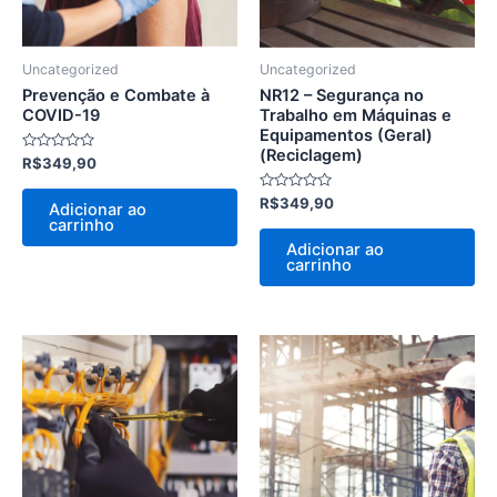
Uncategorized
Uncategorized
Prevenção e Combate à
NR12 – Segurança no
COVID-19
Trabalho em Máquinas e
Equipamentos (Geral)
(Reciclagem)
Avaliação
R$
349,90
0
de
5
Avaliação
R$
349,90
Adicionar ao
0
carrinho
de
5
Adicionar ao
carrinho