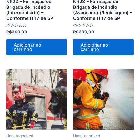
NR23 – Formação de
NR23 – Formação de
Brigada de Incêndio
Brigada de Incêndio
(Intermediário) –
(Avançado) (Reciclagem) –
Conforme IT17 de SP
Conforme IT17 de SP
Avaliação
Avaliação
R$
399,90
R$
399,90
0
0
de
de
5
5
Adicionar ao
Adicionar ao
carrinho
carrinho
Uncategorized
Uncategorized