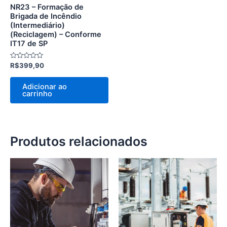
NR23 – Formação de
Brigada de Incêndio
(Intermediário)
(Reciclagem) – Conforme
IT17 de SP
Avaliação
R$
399,90
0
de
5
Adicionar ao
carrinho
Produtos relacionados