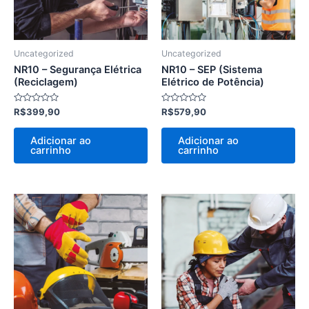
Uncategorized
Uncategorized
NR10 – Segurança Elétrica
NR10 – SEP (Sistema
(Reciclagem)
Elétrico de Potência)
Avaliação
Avaliação
R$
399,90
R$
579,90
0
0
de
de
5
5
Adicionar ao
Adicionar ao
carrinho
carrinho