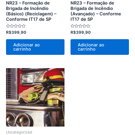
NR23 – Formação de
NR23 – Formação de
Brigada de Incêndio
Brigada de Incêndio
(Básico) (Reciclagem) –
(Avançado) – Conforme
Conforme IT17 de SP
IT17 de SP
Avaliação
Avaliação
R$
399,90
R$
399,90
0
0
de
de
5
5
Adicionar ao
Adicionar ao
carrinho
carrinho
Uncategorized