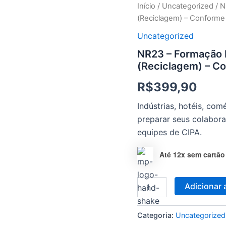
NR23
Início
/
Uncategorized
/ N
-
(Reciclagem) – Conform
Formação
Brigada
Uncategorized
de
NR23 – Formação B
Incêndios
(Reciclagem) – C
(Básico)
(Reciclagem)
R$
399,90
-
Conforme
Indústrias, hotéis, co
NBR14276
quantidade
preparar seus colabora
equipes de CIPA.
Até 12x sem cartão
Adicionar 
Categoria:
Uncategorized