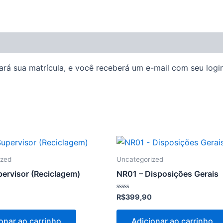
rá sua matrícula, e você receberá um e-mail com seu login 
ized
Uncategorized
ervisor (Reciclagem)
NR01 – Disposições Gerais
Avaliação
R$
399,90
0
de
5
onar ao carrinho
Adicionar ao carrinho