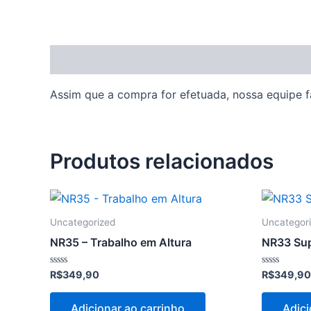
Descrição
Assim que a compra for efetuada, nossa equipe fa
Produtos relacionados
Uncategorized
Uncategor
NR35 – Trabalho em Altura
NR33 Sup
Avaliação
Avaliação
R$
349,90
R$
349,90
0
0
de
de
5
5
Adicionar ao carrinho
Adici