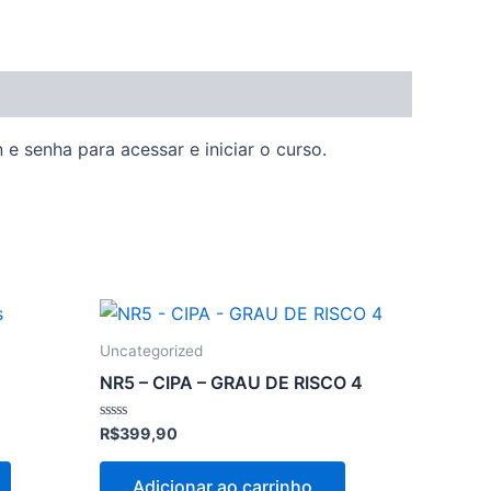
e senha para acessar e iniciar o curso.
Uncategorized
NR5 – CIPA – GRAU DE RISCO 4
Avaliação
R$
399,90
0
de
5
Adicionar ao carrinho