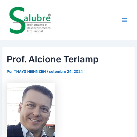
Ir
Post
Main
para
navigation
Men
o
conteúdo
Prof. Alcione Terlamp
Por
THAYS HEINNZEN
/
setembro 24, 2024